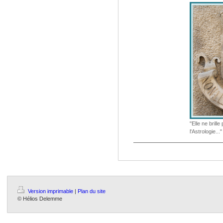
"Elle ne brille
l'Astrologie..."
Version imprimable
|
Plan du site
© Hélios Delemme